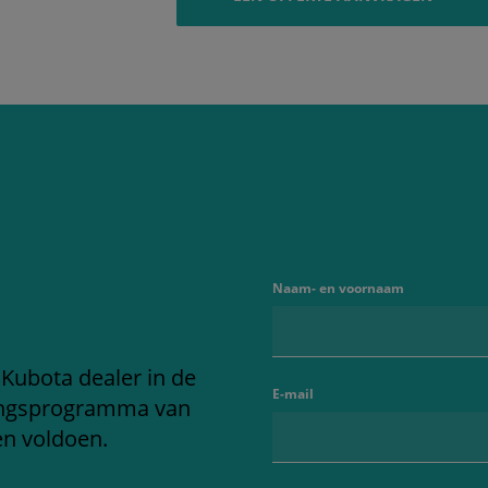
Naam- en voornaam
 Kubota dealer in de
E-mail
ringsprogramma van
en voldoen.