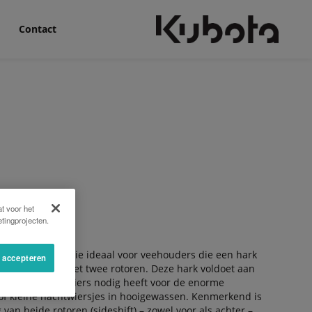
Contact
t voor het
tingprojecten.
ota RA 2071 serie ideaal voor veehouders die een hark
s accepteren
grote machine met twee rotoren. Deze hark voldoet aan
 brede dubbele wiers nodig heeft voor de enorme
, of kleine nachtwiersjes in hooigewassen. Kenmerkend is
 van beide rotoren (sideshift) – zowel voor als achter –