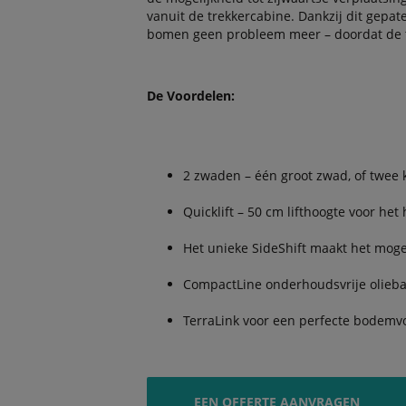
vanuit de trekkercabine. Dankzij dit gepa
bomen geen probleem meer – doordat de tre
De Voordelen:
2 zwaden – één groot zwad, of twee k
Quicklift – 50 cm lifthoogte voor he
Het unieke SideShift maakt het moge
CompactLine onderhoudsvrije olieba
TerraLink voor een perfecte bodemv
EEN OFFERTE AANVRAGEN