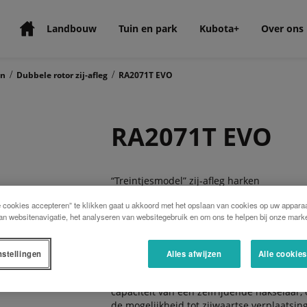
Landbouw
Tuin en park
Kubota+
Over ons
/
/
en
Dubbele rotor zij-afleg
RA2071T EVO
RA2071T EVO
“Treintjesmodel” zij-afleg harken
Flexibele hark oplossingen
e cookies accepteren” te klikken gaat u akkoord met het opslaan van cookies op uw apparaa
an websitenavigatie, het analyseren van websitegebruik en om ons te helpen bij onze marke
Buitengewone veelzijdigheid maakt de Kub
nstellingen
Alles afwijzen
Alle cookie
met één rotor willen vervangen door een 
al uw eisen, om het even of u een 12,5 m
capaciteit van een zelfrijdende hakselaar
de mogelijkheid tot zijwaartse verplaatsing