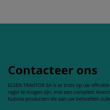
Contacteer ons
ELSEN TRAKTOR SA is er trots op uw officiële
regio te mogen zijn, met een compleet leve
Kubota producten die aan uw behoeften zull