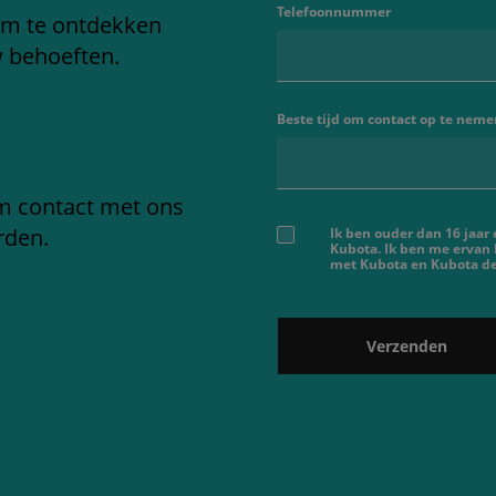
Telefoonnummer
om te ontdekken
w behoeften.
Beste tijd om contact op te neme
em contact met ons
rden.
Ik ben ouder dan 16 jaar
Kubota. Ik ben me ervan
met Kubota en Kubota dea
Verzenden