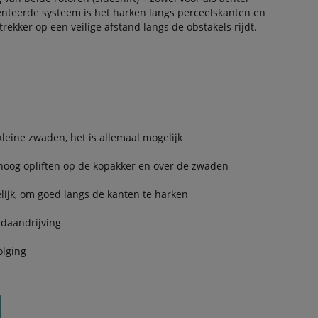
tenteerde systeem is het harken langs perceelskanten en
kker op een veilige afstand langs de obstakels rijdt.
leine zwaden, het is allemaal mogelijk
t hoog opliften op de kopakker en over de zwaden
lijk, om goed langs de kanten te harken
daandrijving
olging