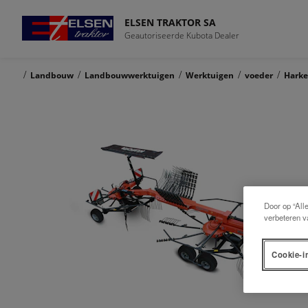
ELSEN TRAKTOR SA
Geautoriseerde Kubota Dealer
/
/
/
/
/
Landbouw
Landbouwwerktuigen
Werktuigen
voeder
Hark
Door op “All
verbeteren v
Cookie-i