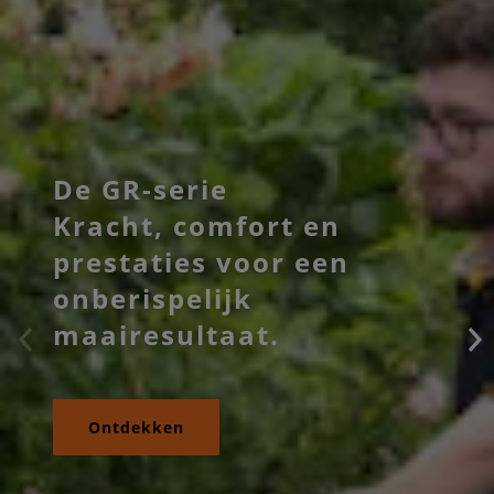
De GR-serie
Kracht, comfort en
prestaties voor een
onberispelijk
maairesultaat.
Ontdekken