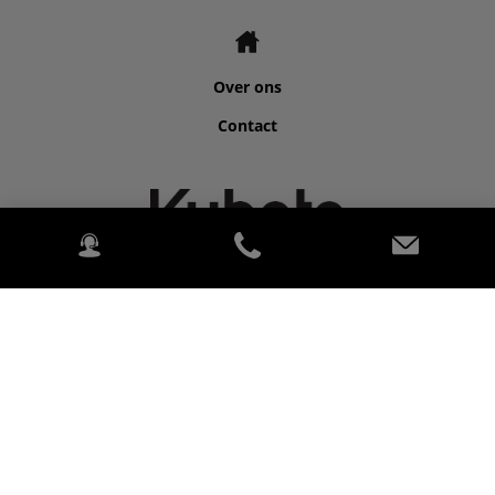
Over ons
Contact
©2026 Kubota for ELSEN TRAKTOR SA.
2020 Kubota Tractor Corporation. All rights reserved. (Alle
rechten voorbehouden.) PowerChord.
Privacybeleid