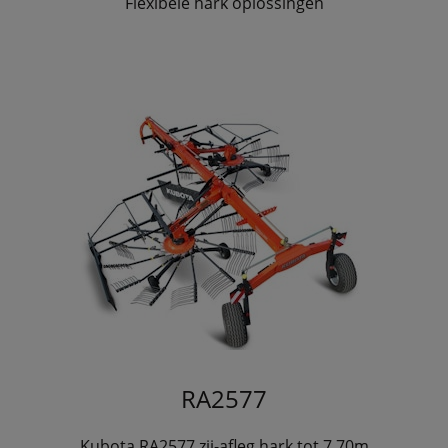
Flexibele hark oplossingen
RA2577
Kubota RA2577 zij-afleg hark tot 7.70m