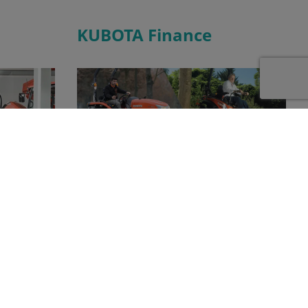
KUBOTA Finance
Kubota dealer
Dankzij Kubota Finance kunnen wij u
en compleet
aantrekkelijke financieringsmogelijkheden
 producten
aanbieden. Of het nu gaat om een grote of