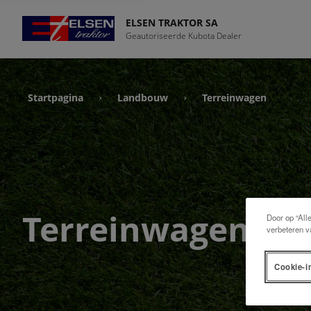
ELSEN TRAKTOR SA
Geautoriseerde Kubota Dealer
Startpagina
Landbouw
Terreinwagen
›
›
Terreinwagen
Door op “All
verbeteren v
Cookie-i