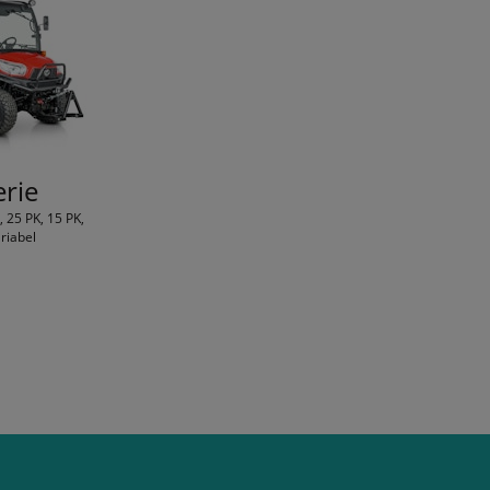
erie
 25 PK, 15 PK,
riabel