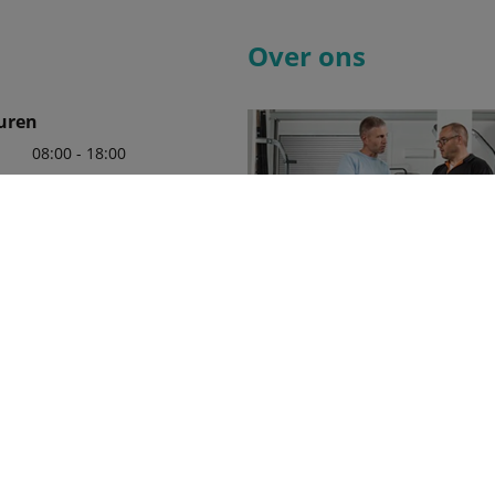
Over ons
uren
08:00 - 18:00
08:00 - 18:00
08:00 - 18:00
08:00 - 18:00
08:00 - 18:00
08:00 - 12:00
6544
Wij zijn er trots op uw officiële 
in de regio te mogen zijn, met e
leveringsprogramma van Kubota