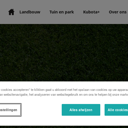
Landbouw
Tuin en park
Kubota+
Over ons
e cookies accepteren” te klikken gaat u akkoord met het opslaan van cookies op uw apparaa
an websitenavigatie, het analyseren van websitegebruik en om ons te helpen bij onze marke
nstellingen
Alles afwijzen
Alle cookie