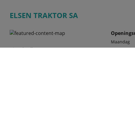
ELSEN TRAKTOR SA
Openings
Maandag
Nieuwlandlaan 13
Dinsdag
3200 Aarschot
Woensdag
BELGIË
Donderdag
Vrijdag
Zaterdag
phone
016 56