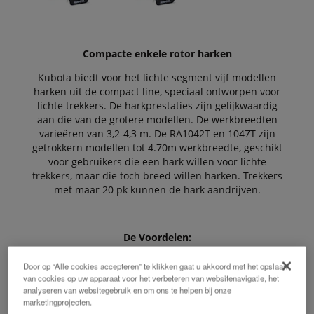
Compacte enkele rotor harken
Kubota biedt voor het lichte segment vijf modellen
harken uit de compact line, speciaal ontworpen voor
lichte trekkers. De harkprestaties zijn gelijkwaardig
aan die van de grotere modellen. De werkbreedten
varieëren van 3,2-4,3 m. De RA1042T en 1047T zijn
getrokkern modellen tot 4.70m werkbreedte, geschikt
voor gebruikers die een hark willen voor lichte
trekkers, maar die toch breed willen harken. Trekkers
met maar 20 pk kunnen de hark aandrijven.
De Voordelen:
Door op “Alle cookies accepteren” te klikken gaat u akkoord met het opslaan
van cookies op uw apparaat voor het verbeteren van websitenavigatie, het
analyseren van websitegebruik en om ons te helpen bij onze
Compact en licht ontwerp voor kleinere
marketingprojecten.
vermogensbehoefte.