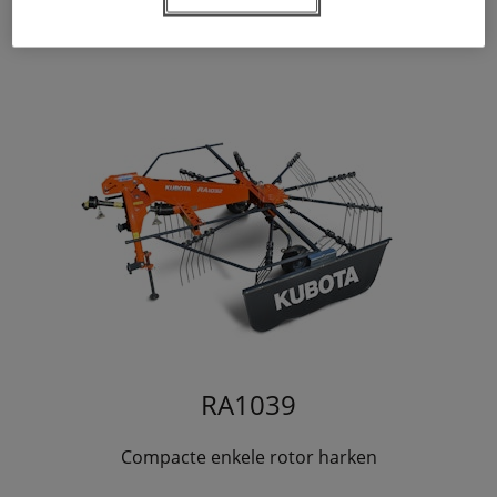
RA1039
Compacte enkele rotor harken