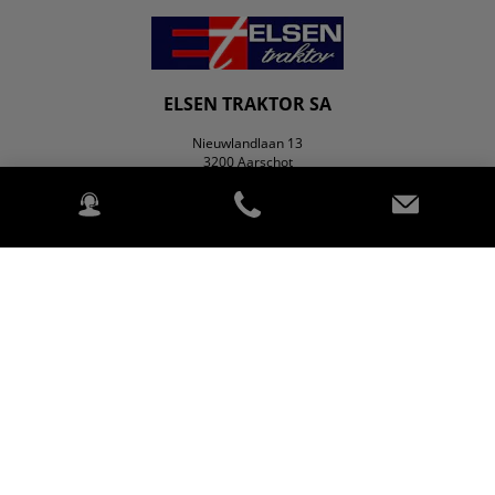
ELSEN TRAKTOR SA
Nieuwlandlaan 13
3200 Aarschot
BELGIË
Over ons
Contact