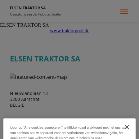
ELSEN TRAKTOR SA
Geautoriseerde Kubota Dealer
ELSEN TRAKTOR SA
www.traktorpool.de
ELSEN TRAKTOR SA
Nieuwlandlaan 13
3200 Aarschot
BELGIË
Door op “Alle cookies accepteren” te klikken gaat u akkoord met het opslaan
van cookies op uw apparaat voor het verbeteren van websitenavigatie, het
analyseren van websitegebruik en om ons te helpen bij onze