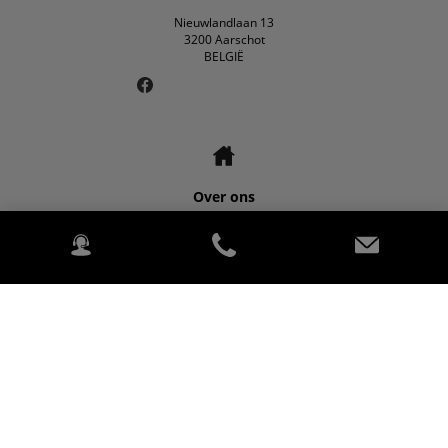
Nieuwlandlaan 13
3200 Aarschot
BELGIË
Over ons
Contact
©2026 Kubota for ELSEN TRAKTOR SA.
2020 Kubota Tractor Corporation. All rights reserved. (Alle