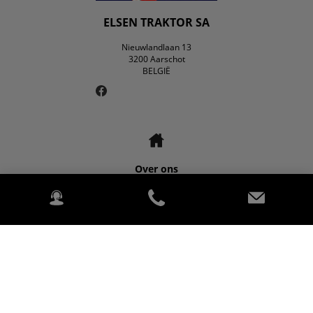
ELSEN TRAKTOR SA
Nieuwlandlaan 13
3200 Aarschot
BELGIË
Over ons
Contact