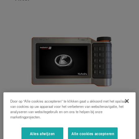
Door op “Alle cookies accepteren” te klikken gaat u akkoord met het opslaan
van cookies op uw apparaat voor het verbeteren van websitenavigatie, het
analyseren van websitegebruik en om ons te helpen bij onze
Tellus GO
marketingprojecten.
Maak van uw niet-ISOBUS-tractor een ISOBUS-
Alles afwijzen
Alle cookies accepteren
tractor