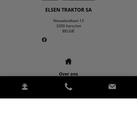
ELSEN TRAKTOR SA
Nieuwlandlaan 13
3200 Aarschot
BELGIË
Over ons
Contact