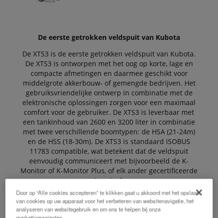
De eerste getrokken veldspuit van Kubota
De XTS3 is de eerste getrokken veldspuit van Kubota.
De XTS3 is ontworpen met het oog op korte, lage en
compacte afmetingen en daarmee geschikt voor
middelgrote akkerbouw- of gemengde bedrijven. Het
gebruiksvriendelijke ontwerp in combinatie met de
elektronische oplossingen zorgen voor een maximaal
comfort voor de gebruiker. De XTS3 is leverbaar met
een tankinhoud van 2600 en 3200 liter in combinatie
met twee verschillende boomtypen: de HSA (21-24m)
en de HSS (18-30m). De XTS3 is standaard ISOBUS
11783 compatible, wat betekent dat de veldspuit
eenvoudig communiceert met bijvoorbeeld de K-
Monitor of K-Monitor Plus, of elk ander gecertificeerde
terminal.
Door op “Alle cookies accepteren” te klikken gaat u akkoord met het opslaan
van cookies op uw apparaat voor het verbeteren van websitenavigatie, het
analyseren van websitegebruik en om ons te helpen bij onze
De Voordelen:
marketingprojecten.