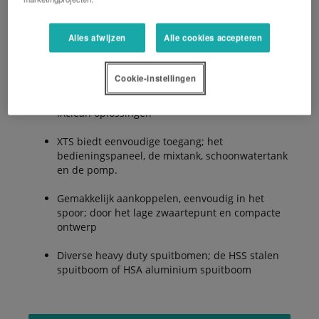
Alles afwijzen
Alle cookies accepteren
Optimaliseer het spuiten en comfort: bescherm
gewassen tegen ziektes
Cookie-instellingen
Alles op de juiste plek: met de verschillende
iXclean oplossingen
XTS biedt eenvoudige toegang; het
bedieningspaneel, de mixtank, schoonwatertank
en de pomp.
Gemakkelijk aankoppelen, eenvoudig in het
spoor; door het lage zwaartepunt en compacte
ontwerp
Diverse heavy duty spuitbomen; de HSS stalen
spuitboom of HSA aluminium spuitboom