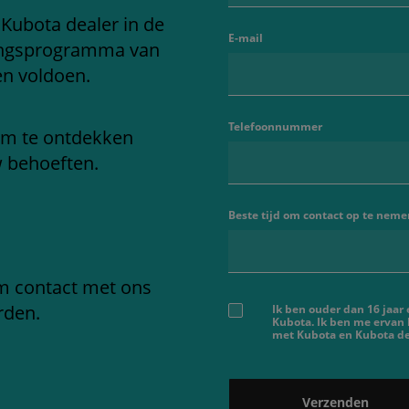
 Kubota dealer in de
E-mail
ringsprogramma van
en voldoen.
Telefoonnummer
om te ontdekken
w behoeften.
Beste tijd om contact op te neme
em contact met ons
rden.
Ik ben ouder dan 16 jaar
Kubota. Ik ben me ervan
met Kubota en Kubota dea
Verzenden