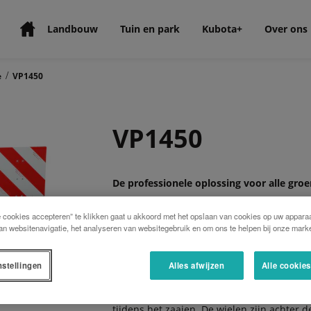
Landbouw
Tuin en park
Kubota+
Over ons
/
e
VP1450
VP1450
De professionele oplossing voor alle groe
De pneumatische precisie zaaimachine voo
e cookies accepteren” te klikken gaat u akkoord met het opslaan van cookies op uw apparaa
gepilleerde zaden als, ui, kool, spinazie, w
an websitenavigatie, het analyseren van websitegebruik en om ons te helpen bij onze marke
evenals geneeskrachtige kruiden, bloeme
nstellingen
Alles afwijzen
Alle cookie
Beschikbaar als star of als een parallel h
tot groot: 2 tot 6,5 m. De 7.00-12AS band
tijdens het zaaien. De wielen zijn achter 