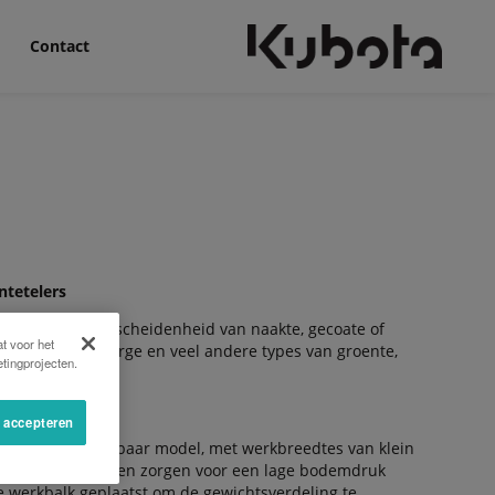
Contact
ntetelers
r een grote verscheidenheid van naakte, gecoate of
t voor het
ortel, witlof, asperge en veel andere types van groente,
tingprojecten.
n en bomen.
s accepteren
ydraulisch opklapbaar model, met werkbreedtes van klein
en zijn standaard en zorgen voor een lage bodemdruk
de werkbalk geplaatst om de gewichtsverdeling te