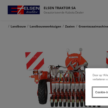
ELSEN TRAKTOR SA
Geautoriseerde Kubota Dealer
/
/
/
/
Landbouw
Landbouwwerktuigen
Zaaien
Groentezaaimachin
Door op “All
verbeteren v
Cookie-i