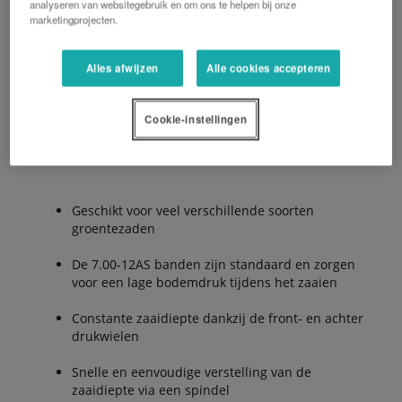
analyseren van websitegebruik en om ons te helpen bij onze
kettingspanner, voorzien voor standaard zaai-
marketingprojecten.
afstanden van 0,9 tot 43,4 cm. De tandwielen kunnen
worden vervangen zonder dat hiervoor gereedschap
Alles afwijzen
Alle cookies accepteren
nodig is.
Cookie-instellingen
De Voordelen:
Geschikt voor veel verschillende soorten
groentezaden
De 7.00-12AS banden zijn standaard en zorgen
voor een lage bodemdruk tijdens het zaaien
Constante zaaidiepte dankzij de front- en achter
drukwielen
Snelle en eenvoudige verstelling van de
zaaidiepte via een spindel