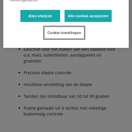
De Voordelen:
Alles afwijzen
Alle cookies accepteren
Cookie-instellingen
Zaaibed voorbereiding van 4.0 tot 6.0m
Geschikt voor het maken van een zaaibed voor
o.a. maïs, suikerbieten, aardappelen en
groenten
Precieze diepte controle
Intuïtieve verstelling van de diepte
Tanden zijn instelbaar van 50 tot 90 graden
Frame gemaakt uit 4 secties met volledige
bodemvolg controle