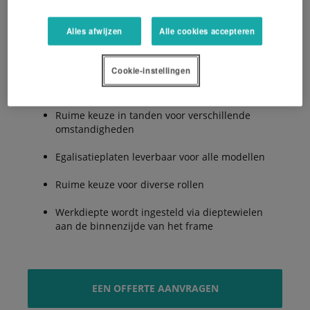
Alles afwijzen
Alle cookies accepteren
5 tandrijen voor het leggen van een perfect
zaaibed
Cookie-instellingen
Transportbreedte minder dan 2.5m
Ruime keuze in tanden voor verschillende
omstandigheden
Egalisatieplaten leverbaar voor alle modellen
Ruime keuze voor diverse rollen
Werkdiepte wordt ingesteld via dieptewielen
aan de binnenzijde van het frame
EEN OFFERTE AANVRAGEN