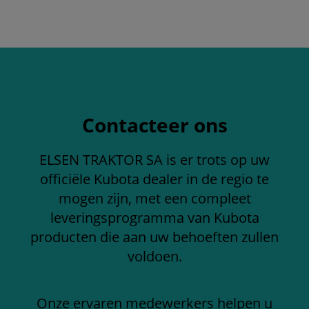
Contacteer ons
ELSEN TRAKTOR SA is er trots op uw
officiële Kubota dealer in de regio te
mogen zijn, met een compleet
leveringsprogramma van Kubota
producten die aan uw behoeften zullen
voldoen.
Onze ervaren medewerkers helpen u