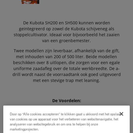
De Kubota SH200 en SH500 kunnen worden
geïntegreerd op zowel de Kubota schijveneg als
stoppelcultivator. Ideaal voor bijvoorbeeld het zaaien
van een groenbemester.
Twee modellen zijn leverbaar, afhankelijk van de gift,
met inhouden van 200 of 500 liter. Beide modellen
beschikken over 8 uitlopen, die zorgen voor een egale
uniforme zaadafleg over de totale werkbreedte. De a-
drill wordt naast de voorraadtank ook goed uitgevoerd
met een stevige trap met leaning.
De Voordelen:
Door op “Alle cookies accepteren” te klikken gaat u akkoord met het opslaan
van cookies op uw apparaat voor het verbeteren van websitenavigatie, het
analyseren van websitegebruik en om ons te helpen bij onze
Exact en snel werken
marketingprojecten.