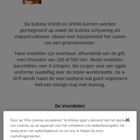
De Kubota SH200 en SH500 kunnen worden
geïntegreerd op zowel de Kubota schijveneg als
stoppelcultivator. Ideaal voor bijvoorbeeld het zaaien
van een groenbemester.
Twee modellen zijn leverbaar, afhankelijk van de gift,
met inhouden van 200 of 500 liter. Beide modellen
beschikken over 8 uitlopen, die zorgen voor een egale
uniforme zaadafleg over de totale werkbreedte. De a-
drill wordt naast de voorraadtank ook goed uitgevoerd
met een stevige trap met leaning.
De Voordelen:
Door op “Alle cookies accepteren” te klikken gaat u akkoord met het opslaan
van cookies op uw apparaat voor het verbeteren van websitenavigatie, het
analyseren van websitegebruik en om ons te helpen bij onze
Exact en snel werken
marketingprojecten.