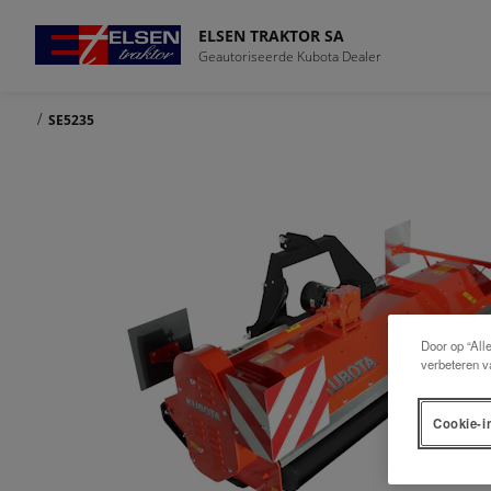
ELSEN TRAKTOR SA
Geautoriseerde Kubota Dealer
/
SE5235
Door op “All
verbeteren v
Cookie-i