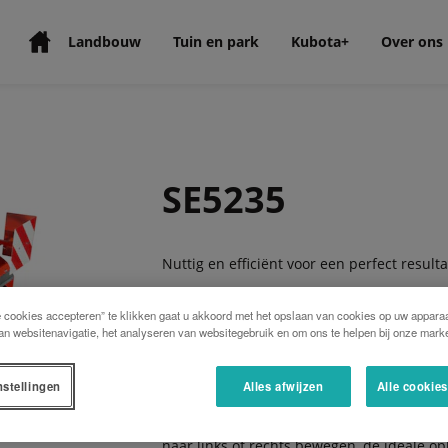
Landbouw
Tuin en park
Kubota+
Over ons
SE5235
Nuttig en efficiënt voor een perfect resulta
De Kubota SE5000 is een multifunctionele 
e cookies accepteren” te klikken gaat u akkoord met het opslaan van cookies op uw apparaa
en gewasstoppels. Door middel van een sid
an websitenavigatie, het analyseren van websitegebruik en om ons te helpen bij onze marke
mogelijk om randen goed af te werken.
nstellingen
Alles afwijzen
Alle cookie
Slagmessen of universele Y-turbomessen m
versnipper kwaliteit in alle omstandighe
naar links of rechts bewegen, de ideale op