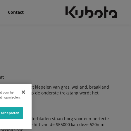
Contact
at
machine voor het klepelen van gras, weiland, braakland
t voor het
e-shift (optie) op de onderste trekstang wordt het
tingprojecten.
s accepteren
et korte ventilatorbladen staan borg voor een perfecte
den. Door de side-shift van de SE5000 kan deze 520mm
lossing voor