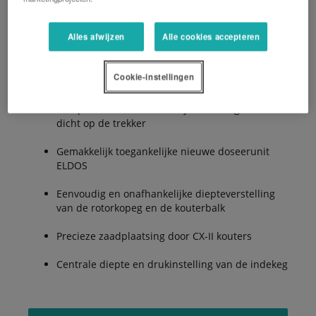
Alles afwijzen
Alle cookies accepteren
Voordelen:
Cookie-instellingen
Compact en modern uiterlijk met het gewicht
dicht op de trekker
Gemakkelijk toegankelijke nieuwe doseerunit
ELDOS
Eenvoudig en onafhankelijke diepteverstelling
van de rotorkopeg en de kouterbalk
Precieze zaadplaatsing door CX-II kouters
Centrale diepte en drukinstelling van de indekeg