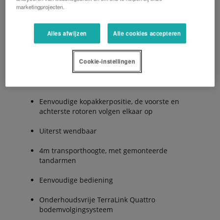
marketingprojecten.
De Voordelen:
Alles afwijzen
Alle cookies accepteren
Hoge capaciteit
Cookie-instellingen
Hydraulische verstelling van de werk- en van de
zwadbreedte
Eenvoudige kopakkerpositie, de voorste en
achterste rotoren volgen elkaar op
Uiterst wendbaar
4m transporthoogte, met gemonteerde
tandarmen
Eenvoudige bediening
Onderhoudsvrije TerraLink Quattro
bodemvolgingsysteem