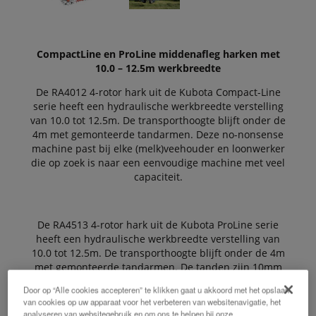
CompactLine en ProLine middenafleg harken met
10.0 – 12.5m werkbreedte
De RA4012 4-rotor hark uit de Kubota Compact-Line
serie heeft een hydraulische werkbreedte verstelling
van 10.0 tot 12.5m. De transporthoogte blijft onder de
4m met gemonteerde tandarmen. Deze no-nonsense
machine past bij elke (melk)veehouder en loonwerker
die op zoek is naar een eenvoudige machine met veel
capaciteit.
De RA4513 4-rotor hark uit de Kubota ProLine serie
heeft een hydraulische werkbreedte verstelling van
10.0 tot 12.5m. De transporthoogte blijft onder de 4m
met gemonteerde tandarmen. De tanden zijn 10mm
dik en de curvebaan is verstelbaar.
Door op “Alle cookies accepteren” te klikken gaat u akkoord met het opslaan
van cookies op uw apparaat voor het verbeteren van websitenavigatie, het
analyseren van websitegebruik en om ons te helpen bij onze