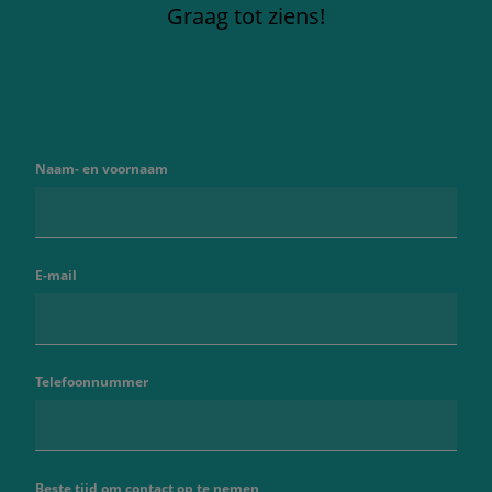
Graag tot ziens!
Naam- en voornaam
E-mail
Telefoonnummer
Beste tijd om contact op te nemen