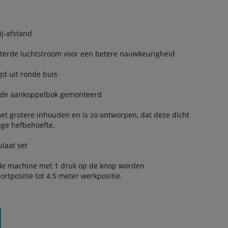
ij-afstand
terde luchtstroom voor een betere nauwkeurigheid
d uit ronde buis
p de aankoppelbok gemonteerd
met grotere inhouden en is zo ontworpen, dat deze dicht
lage hefbehoefte.
laat set
 de machine met 1 druk op de knop worden
rtpositie tot 4.5 meter werkpositie.