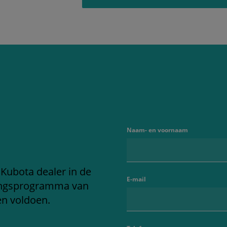
Naam- en voornaam
 Kubota dealer in de
E-mail
ringsprogramma van
en voldoen.