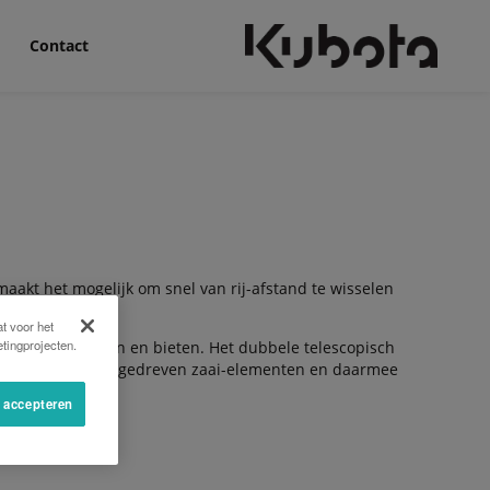
Contact
aakt het mogelijk om snel van rij-afstand te wisselen
t voor het
tingprojecten.
 o.a. maïs, bonen en bieten. Het dubbele telescopisch
n van elektrisch aangedreven zaai-elementen en daarmee
s accepteren