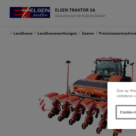
ELSEN TRAKTOR SA
Geautoriseerde Kubota Dealer
/
/
/
/
Landbouw
Landbouwwerktuigen
Zaaien
Precisiezaaimachin
Door op “All
verbeteren v
Cookie-i