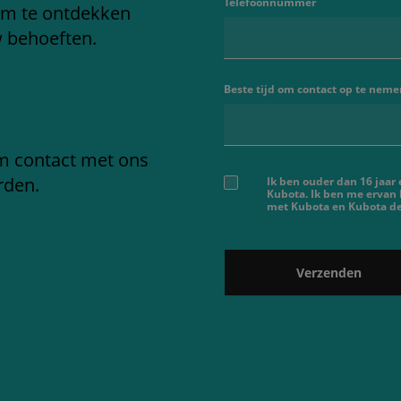
Telefoonnummer
om te ontdekken
w behoeften.
Beste tijd om contact op te neme
em contact met ons
rden.
Ik ben ouder dan 16 jaar
Kubota. Ik ben me ervan
met Kubota en Kubota dea
Verzenden