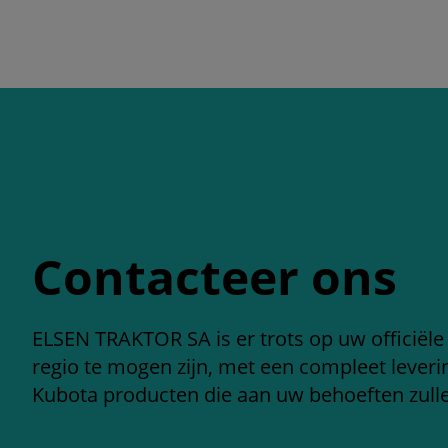
Contacteer ons
ELSEN TRAKTOR SA is er trots op uw officiële
regio te mogen zijn, met een compleet leve
Kubota producten die aan uw behoeften zull