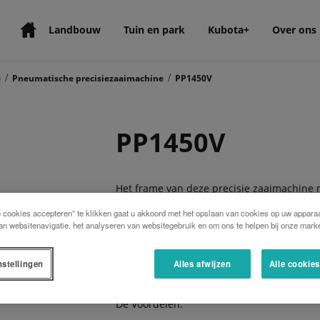
Landbouw
Tuin en park
Kubota+
Over ons
/
/
e
Pneumatische precisiezaaimachine
PP1450V
PP1450V
Het frame van deze precisie zaaimachine m
tussen 30 tot 80cm.
e cookies accepteren” te klikken gaat u akkoord met het opslaan van cookies op uw apparaa
an websitenavigatie, het analyseren van websitegebruik en om ons te helpen bij onze marke
De PP1450V is geschikt voor het zaaien van
frame met 6, 6+1, 7 of 8 rijen is voorzie
geschikt voor GEOCONTROL.
nstellingen
Alles afwijzen
Alle cookie
De Voordelen: