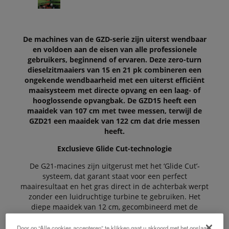
De machines van de GZD-serie zijn uiterst wendbaar
en voldoen aan de eisen van alle professionele
gebruikers, beginnend of ervaren. Deze zero-turn
dieselzitmaaiers van 15 en 21 pk combineren een
ongekende wendbaarheid met een uiterst efficiënt
maaisysteem met directe opvang en een laag- of
hooglossende opvangbak. De GZD15 heeft een
maaidek van 107 cm met twee messen, terwijl de
GZD21 een maaidek van 122 cm dat drie messen
heeft.
Exclusieve Glide Cut-technologie
De G21-macines zijn uitgerust met het ‘Glide Cut’-
systeem, dat garant staat voor een perfect
maairesultaat en het gras direct in de achterbak werpt
zonder een luidruchtige turbine te gebruiken. Het
diepe maaidek van 12 cm, gecombineerd met de
prestaties van de gecentraliseerde achteruitworp,
staat garant voor uitstekende maai- en
Door op “Alle cookies accepteren” te klikken gaat u akkoord met het opslaan