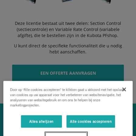
Deze licentie bestaat uit twee delen: Section Control
(sectiecontrole) en Variable Rate Control (variabele
afgifte), die te bestellen zijn in de Kubota PFshop.
U kunt direct de specifieke functionaliteit die u nodig
hebt aanschaffen.
EEN OFFERTE AANVRAGEN
Door op “Alle cookies accepteren” te klikken gaat u akkoord met het opslaan
van cookies op uw apparaat voor het verbeteren van websitenavigatie, het
analyseren van websitegebruik en om ons te helpen bij onze
marketingprojecten.
Alles afwijzen
Alle cookies accepteren