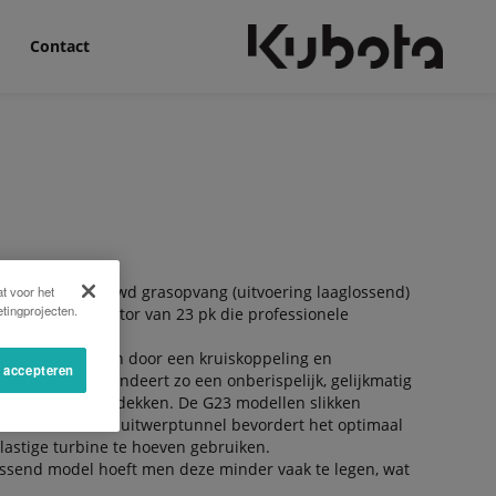
Contact
orp en ingebouwd grasopvang (uitvoering laaglossend)
t voor het
tingprojecten.
linder dieselmotor van 23 pk die professionele
en –aangedreven door een kruiskoppeling en
s accepteren
gstroom en garandeert zo een onberispelijk, gelijkmatig
oot oppervlak bedekken. De G23 modellen slikken
 gecentraliseerde uitwerptunnel bevordert het optimaal
lastige turbine te hoeven gebruiken.
lossend model hoeft men deze minder vaak te legen, wat