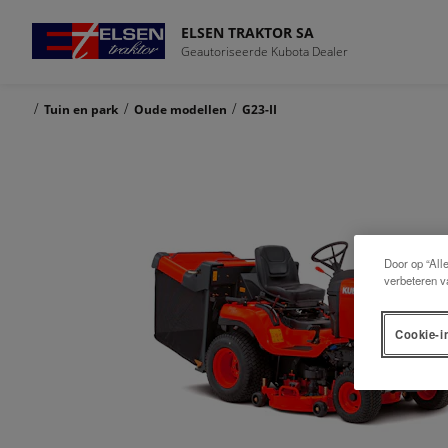
ELSEN TRAKTOR SA
Geautoriseerde Kubota Dealer
/
/
/
Tuin en park
Oude modellen
G23-II
Door op “All
verbeteren v
Cookie-i