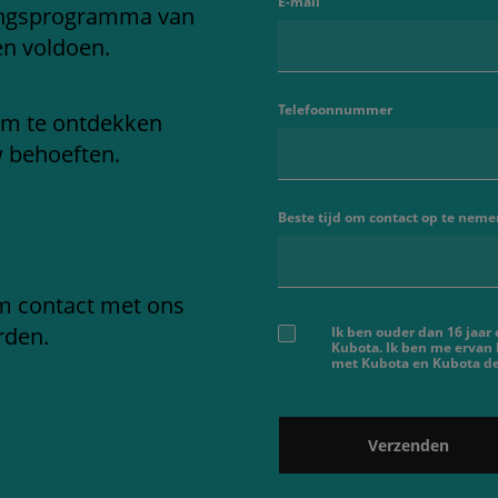
E-mail
ringsprogramma van
en voldoen.
Telefoonnummer
om te ontdekken
w behoeften.
Beste tijd om contact op te neme
em contact met ons
rden.
Ik ben ouder dan 16 jaar
Kubota. Ik ben me ervan
met Kubota en Kubota dea
Verzenden