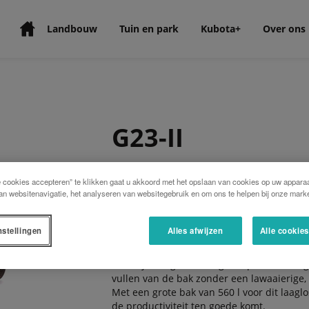
Landbouw
Tuin en park
Kubota+
Over ons
G23-II
De maaier Kubota G23LD-II met achteruitw
e cookies accepteren” te klikken gaat u akkoord met het opslaan van cookies op uw apparaa
an websitenavigatie, het analyseren van websitegebruik en om ons te helpen bij onze marke
wordt aangedreven door een krachtige 3-ci
resultaten garandeert.
Het ‘twin cut’ maaisysteem met twee mess
nstellingen
Alles afwijzen
Alle cookie
tandwielen – produceert een krachtige zui
resultaat, vooral omdat de messen een gr
letterlijk het gemaaide gras op; de brede
vullen van de bak zonder een lawaaierige, 
Met een grote bak van 560 l voor dit laag
de productiviteit ten goede komt.