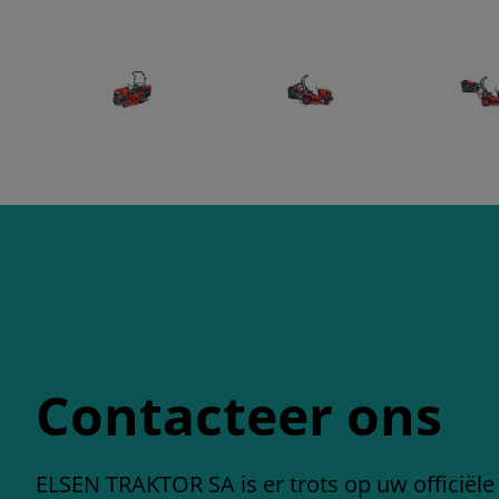
Contacteer ons
ELSEN TRAKTOR SA is er trots op uw officiële