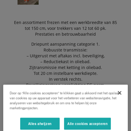
Een assortiment frezen met een werkbreedte van 85
tot 150 cm, voor trekkers van 12 tot 60 pk.
Prestaties en betrouwbaarheid
Driepunt aanspanning categorie 1.
Robuuste transmissie:
– Uitgerust met aftakas incl. beveiliging,
– Reductiekast in oliebad.
Zijtransmissie met ketting in oliebad.
Tot 20 cm instelbare werkdiepte.
In verstek rechts.
Beveiligingsstang, verplichting EG-norm.
Door op “Alle cookies accepteren” te klikken gaat u akkoord met het opslaan
van cookies op uw apparaat voor het verbeteren van websitenavigatie, het
analyseren van websitegebruik en om ons te helpen bij onze
EEN OFFERTE AANVRAGEN
marketingprojecten.
Alles afwijzen
Alle cookies accepteren
BROCHURE