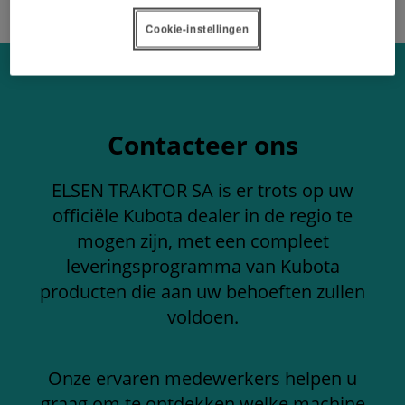
Cookie-instellingen
Contacteer ons
ELSEN TRAKTOR SA is er trots op uw
officiële Kubota dealer in de regio te
mogen zijn, met een compleet
leveringsprogramma van Kubota
producten die aan uw behoeften zullen
voldoen.
Onze ervaren medewerkers helpen u
graag om te ontdekken welke machine