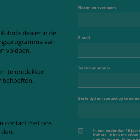
Naam- en voornaam
 Kubota dealer in de
E-mail
ringsprogramma van
en voldoen.
Telefoonnummer
om te ontdekken
w behoeften.
Beste tijd om contact op te neme
em contact met ons
rden.
Ik ben ouder dan 16 jaar
Kubota. Ik ben me ervan
met Kubota en Kubota dea