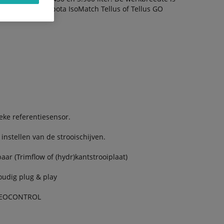
end met de Kubota IsoMatch Tellus of Tellus GO
ke referentiesensor.
instellen van de strooischijven.
ar (Trimflow of (hydr)kantstrooiplaat)
udig plug & play
 GEOCONTROL