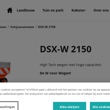
Landbouw
Tuin en park
Kubota+
Over ons
/
/
oien
Schijvenstrooier
DSX-W 2150
DSX-W 2150
High Tech wegen met hoge capaciteit.
De W voor Wegen!
e cookies accepteren” te klikken gaat u akkoord met het opslaan van cookies op uw apparaa
De DSX-W is het topmodel van de schijven
an websitenavigatie, het analyseren van websitegebruik en om ons te helpen bij onze marke
weegstrooier is voorzien van een unieke r
en snelle instelling van de strooischijven.
basis is 1500 of 1875 liter (afhankelijk v
nstellingen
Alles afwijzen
Alle cookie
3 aluminium opzetranden tot een maximale