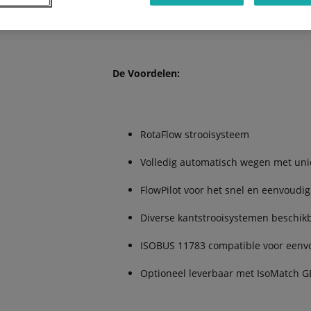
van 12 tot 54m. De DSX-W kan worden bedi
terminal.
De Voordelen:
RotaFlow strooisysteem
Volledig automatisch wegen met unie
FlowPilot voor het snel en eenvoudig 
Diverse kantstrooisystemen beschikba
ISOBUS 11783 compatible voor eenvo
Optioneel leverbaar met IsoMatch