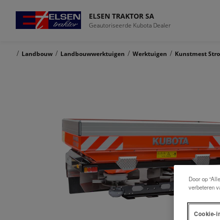
ELSEN TRAKTOR SA
Geautoriseerde Kubota Dealer
/
/
/
/
Landbouw
Landbouwwerktuigen
Werktuigen
Kunstmest Stro
Door op “All
verbeteren v
Cookie-i