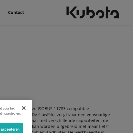
Contact
t voor het
strooierserie. Deze ISOBUS 11783 compatible
tingprojecten.
eferentiesensor. De FlowPilot zorgt voor een eenvoudige
 De kuip is leverbaar met verschillende capaciteiten; de
an kuipbreedte) en kan worden uitgebreid met maar liefst
s accepteren
 inhoud van 3.450 en 3.900 liter. De werkbreedte is