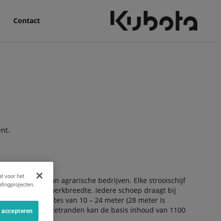
Contact
nt.
t voor het
iddensegment van agrarische bedrijven. Elke strooischijf
tingprojecten.
pen bepaalt de werkbreedte. Iedere schoep draagt bij
j alle werkbreedtes van 10 – 24 meter (28 meter is
en aluminium opzetranden kan de basis inhoud van 1100
s accepteren
iter.