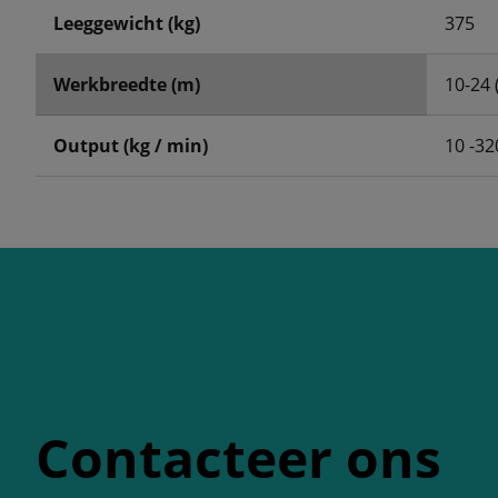
Leeggewicht (kg)
375
Werkbreedte (m)
10-24 
Output (kg / min)
10 -32
Contacteer ons