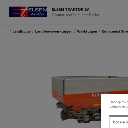
ELSEN TRAKTOR SA
Geautoriseerde Kubota Dealer
/
/
/
/
Landbouw
Landbouwwerktuigen
Werktuigen
Kunstmest Stro
Door op “All
verbeteren v
Cookie-i