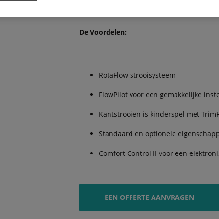
De Voordelen:
RotaFlow strooisysteem
FlowPilot voor een gemakkelijke inst
Kantstrooien is kinderspel met TrimF
Standaard en optionele eigenschap
Comfort Control II voor een elektron
EEN OFFERTE AANVRAGEN