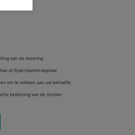
elling van de dosering
low of (hydr) kantstrooiplaat
pen om te voldoen aan uw behoefte
ische bediening van de strooier