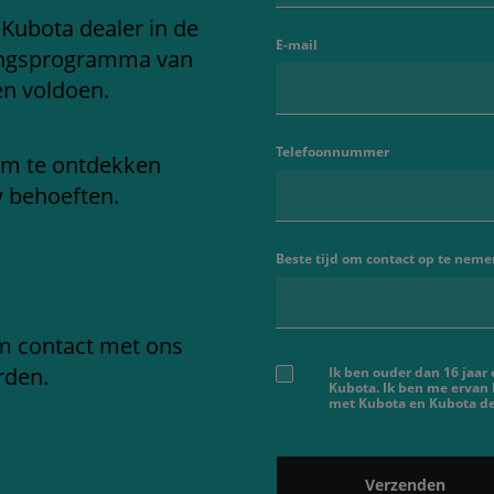
 Kubota dealer in de
E-mail
ringsprogramma van
en voldoen.
Telefoonnummer
om te ontdekken
w behoeften.
Beste tijd om contact op te neme
em contact met ons
rden.
Ik ben ouder dan 16 jaar
Kubota. Ik ben me ervan
met Kubota en Kubota dea
Verzenden