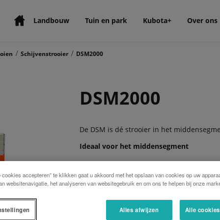
Landbouw
Tuin en park
Kubota+
Over ons
/
/
oien
Schijvenstrooier
DSM2000
DSM2000
De DSM is dé strooier in het middensegme
Ideaal voor het middensegment
e cookies accepteren” te klikken gaat u akkoord met het opslaan van cookies op uw apparaa
De DSM is de perfecte strooier voor het m
an websitenavigatie, het analyseren van websitegebruik en om ons te helpen bij onze marke
heeft 8 schoepen. De lengte van de schoe
aan het uiterst nauwkeurige strooibeeld bi
optioneel). Met de gemakkelijk te monter
nstellingen
Alles afwijzen
Alle cookie
liter worden uitgebreid naar 1550 of 2000 l