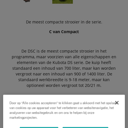
De meest compacte strooier in de serie.
C van Compact
De DSC is de meest compacte strooier in het
programma, maar voorzien van alle eigenschappen en
elementen van de Kubota DS serie. De kuip heeft
standaard een inhoud van 700 liter, maar kan worden
vergroot naar een inhoud van 900 of 1400 liter. De
standaard werkbreedte is 9-18 meter, maar kan
optioneel worden vergroot tot 20/21 m.
Door op “Alle cookies accepteren” te klikken gaat u akkoord met het opslaan
De Voordelen:
van cookies op uw apparaat voor het verbeteren van websitenavigatie, het
analyseren van websitegebruik en om ons te helpen bij onze
marketingprojecten.