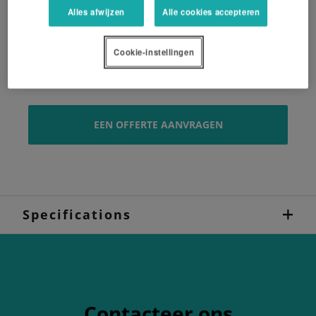
RotaFlow strooisysteem
Alles afwijzen
Alle cookies accepteren
Snelle en eenvoudige doseerinstelling
Cookie-instellingen
Kantstrooien is kinderspel!
EEN OFFERTE AANVRAGEN
Specifications
Contacteer ons