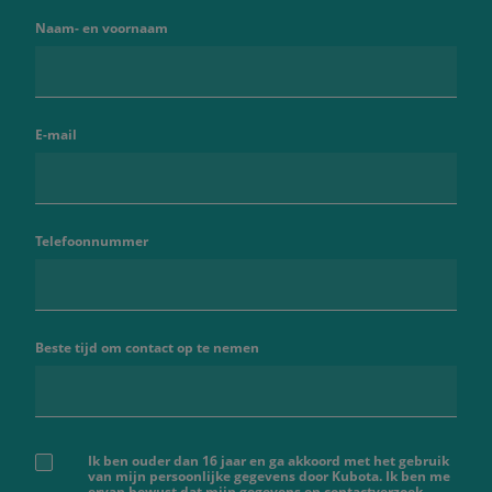
Naam- en voornaam
E-mail
Telefoonnummer
Beste tijd om contact op te nemen
Ik ben ouder dan 16 jaar en ga akkoord met het gebruik
van mijn persoonlijke gegevens door Kubota. Ik ben me
ervan bewust dat mijn gegevens en contactverzoek