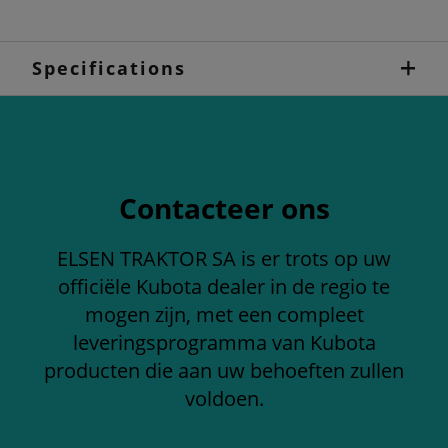
Specifications
Contacteer ons
ELSEN TRAKTOR SA is er trots op uw
officiële Kubota dealer in de regio te
mogen zijn, met een compleet
leveringsprogramma van Kubota
producten die aan uw behoeften zullen
voldoen.