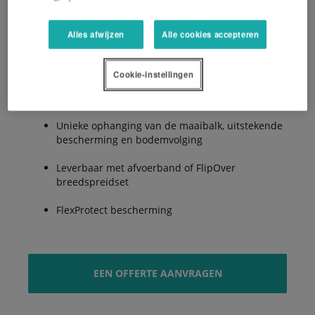
Alles afwijzen
Alle cookies accepteren
2.8, 3.2 en 3.6m werkbreedte
Centrale boomaanspanning
Cookie-instellingen
SemSwing stalen kneusvingers
Unieke ophanging van de maaibalk, uitstekende
bescherming en bodemvolging
Leverbaar met afvoerband of FlipOver
breedspreidset
FlexProtect bescherming
EEN OFFERTE AANVRAGEN