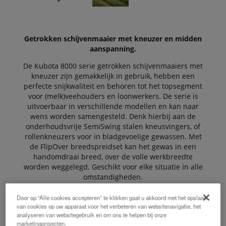
Getrokken schijvenmaaier met kneuzer en midden
aanspanning.
De Kubota 8000 serie getrokken schijvenmaaiers met
kneuzer zijn gemakkelijk in gebruik, hebben een
perfecte snijkwaliteit en behoren tot het topsegment
voor (melk)veehouders en loonwerkers. De serie is
uitvoerbaar in verschillende modellen en kan naar
wens worden samengesteld. Denk hierbij aan de
onderhoudsvrije SemiSwing stalen kneusvingers, of
rollenkneuzers voor in bladgevoelige gewassen. Met
de FlipOver breedspreidset kan het gewas in een
handomdraai breed, over de volle werkbreedte
worden weggelegd. Geschikt voor elke situatie in alle
omstandigheden.
Door op “Alle cookies accepteren” te klikken gaat u akkoord met het opslaan
van cookies op uw apparaat voor het verbeteren van websitenavigatie, het
De Voordelen
analyseren van websitegebruik en om ons te helpen bij onze
marketingprojecten.