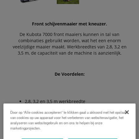
Front schijvenmaaier met kneuzer.
De Kubota 7000 front maaiers kunnen in tal van
combinaties gebruikt worden, wat het een enorm
veelzijdige maaier maakt. Werkbreedtes van 2,8, 3,2 en
3,5 m, de capaciteit van de machine is aanzienlijk.
De Voordelen:
2,8, 3,2 en 3,5 m werkbreedte
Door op “Alle cookies accepteren” te klikken gaat u akkoord met het opslaan
SemiSwing stalen kneuzertanden
van cookies op uw apparaat voor het verbeteren van websitenavigatie, het
analyseren van websitegebruik en om ons te helpen bij onze
Rollenkneuzer
marketingprojecten.
Innovatief design van de ophanging