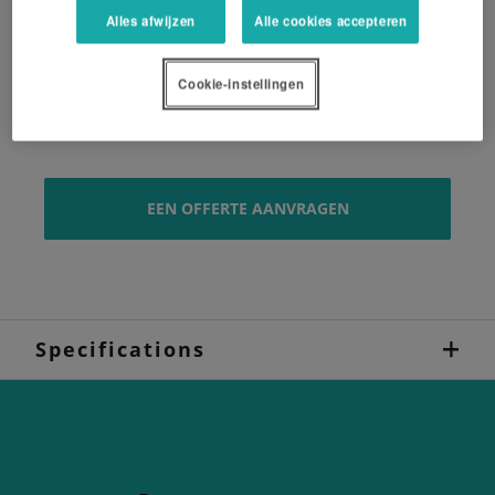
Alles afwijzen
Alle cookies accepteren
Flexibel bewegingspatroon, de machine kan 250
mm en 450 mm omhoog uitwijken.
Cookie-instellingen
Variabele snelheid kneuzertoerental
EEN OFFERTE AANVRAGEN
Specifications