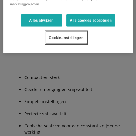
marketingprojecten.
CD2000F hydraulisch opklapbaar frame
Alles afwijzen
Alle cookies accepteren
CD2000T half gedragen frame
Cookie-instellingen
De Voordelen:
Compact en sterk
Goede inmenging en snijkwaliteit
Simpele instellingen
Perfecte snijkwaliteit
Conische schijven voor een constant snijdende
werking