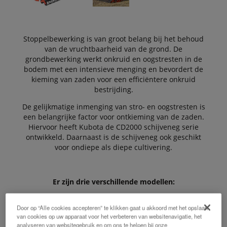
Stoppelbewerking is van groot belang bij het behoud
van de vruchtbaarheid van de grond. De
grondbewerking werkt onkruid en oogstresten in de
bodem met een intensieve menging en bevordert de
kieming van zaden voor een efficiëntere onkruid
bestrijding.
De gelijkmatige inmenging van stro- en oogstresten is
een belangrijke factor voor ontkieming van de zaden.
Hiervoor heeft Kubota de CD2000 schijveneg serie
ontwikkeld. Daarnaast is de schijveneg ook geschikt
voor ondiepe als diepe cultivering.
Er zijn drie verschillende modellen:
Door op “Alle cookies accepteren” te klikken gaat u akkoord met het opslaan
van cookies op uw apparaat voor het verbeteren van websitenavigatie, het
analyseren van websitegebruik en om ons te helpen bij onze
CD2000 star frame gedragen