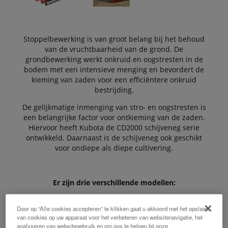
Stoppelbewerking is van groot belang bij het behoud
van de vruchtbaarheid van de grond. De
grondbewerking werkt onkruid en oogstresten in de
bodem met een intensieve menging en bevordert de
kieming van zaden voor een efficiëntere onkruid
bestrijding.
De gelijkmatige inmenging van stro- en oogstresten is
een belangrijke factor voor ontkieming van de zaden.
Hiervoor heeft Kubota de CD2000 schijveneg serie
ontwikkeld. Daarnaast is de schijveneg ook geschikt
voor ondiepe als diepe cultivering.
Er zijn drie verschillende modellen:
Door op “Alle cookies accepteren” te klikken gaat u akkoord met het opslaan
van cookies op uw apparaat voor het verbeteren van websitenavigatie, het
analyseren van websitegebruik en om ons te helpen bij onze
CD2000 star frame gedragen