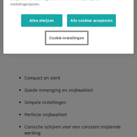
marketingprojecten.
CD2000F hydraulisch opklapbaar frame
Alles afwijzen
Alle cookies accepteren
CD2000T half gedragen frame
Cookie-instellingen
De Voordelen:
Compact en sterk
Goede inmenging en snijkwaliteit
Simpele instellingen
Perfecte snijkwaliteit
Conische schijven voor een constant snijdende
werking