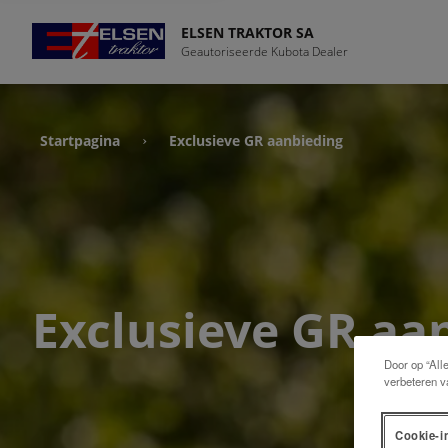
ELSEN TRAKTOR SA
Geautoriseerde Kubota Dealer
Startpagina
Exclusieve GR aanbieding
›
Exclusieve GR aa
Door op “All
verbeteren v
Cookie-i