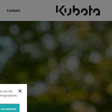
Contact
t voor het
tingprojecten.
s accepteren