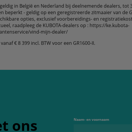
geldig in België en Nederland bij deelnemende dealers, tot 
 beperkt - geldig op een geregistreerde zitmaaier van de G
chikbare opties, exclusief voorbereidings- en registratiekos
tueel, raadpleeg de KUBOTA-dealers op : https://ke.kubota-
antenservice/vind-mijn-dealer/
 vanaf € 8 399 incl. BTW voor een GR1600-II.
t ons
Naam- en voornaam