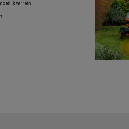
 moeilijk terrein
nen