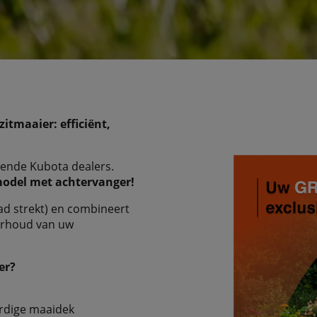
itmaaier: efficiënt,
emende Kubota dealers.
 model met achtervanger!
ad strekt) en combineert
erhoud van uw
er?
ardige maaidek