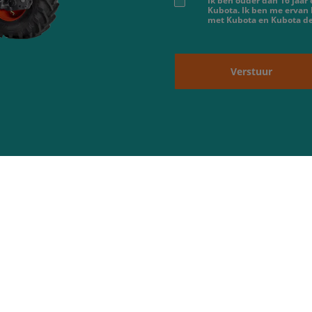
Ik ben ouder dan 16 jaar
Kubota. Ik ben me ervan
met Kubota en Kubota dea
Verstuur
Over ons
uren
08:00 - 18:00