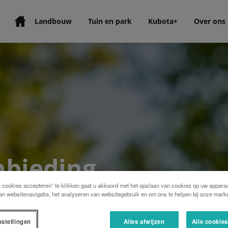
Landbouw
Tuin en park
Kubota+
Over ons
nbieding
e cookies accepteren” te klikken gaat u akkoord met het opslaan van cookies op uw apparaa
an websitenavigatie, het analyseren van websitegebruik en om ons te helpen bij onze marke
nstellingen
Alles afwijzen
Alle cookie