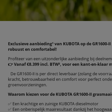
Exclusieve aanbieding¹ van KUBOTA op de GR1600-II z
robuust en comfortabel!
Profiteer van een uitzonderlijke aanbieding bij deeln
👉 Vanaf €8.399 incl. BTW², voor een kant-en-klaar
De GR1600-II is per direct leverbaar (zolang de voorra
kracht, betrouwbaarheid en comfort voor perfect ond
groenvoorzieningen.
Waarom kiezen voor de KUBOTA GR1600-II grasmaai
✅ Een krachtige en zuinige KUBOTA dieselmotor
✅ Een onberispelijk maairesultaat dankzij het hoogwa