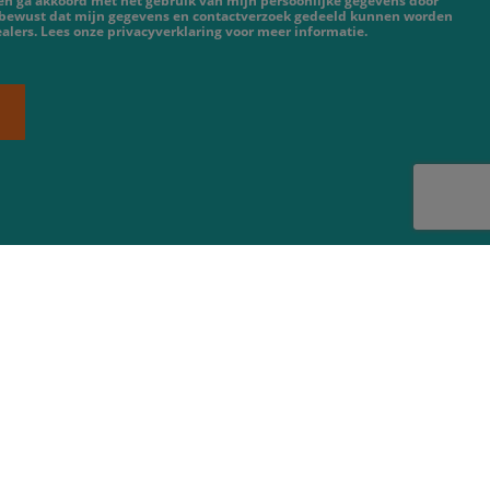
 en ga akkoord met het gebruik van mijn persoonlijke gegevens door
 bewust dat mijn gegevens en contactverzoek gedeeld kunnen worden
lers. Lees onze privacyverklaring voor meer informatie.
KUBOTA Finance