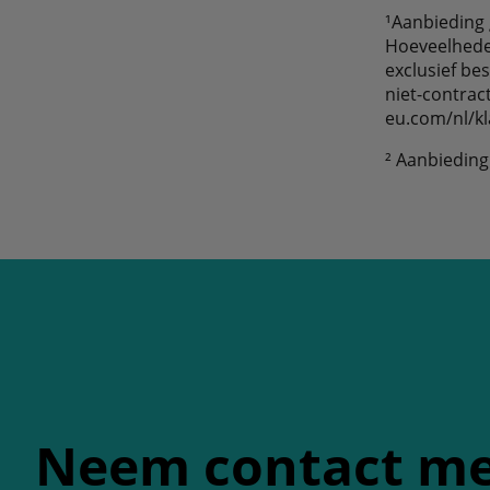
¹Aanbieding 
Hoeveelheden
exclusief bes
niet-contrac
eu.com/nl/kl
² Aanbieding
Neem contact me