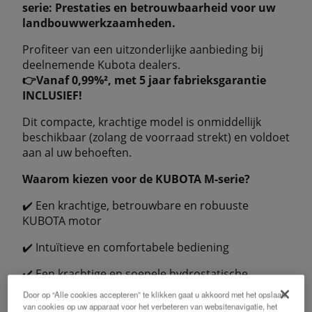
serie: Prestaties en betrouwbaarheid voor uw
landbouwwerkzaamheden.
Profiteer van een uitzonderlijke aanbieding bij
deelnemende Kubota dealers.
👉Vanaf 0,99%², met 5 jaar fabrieksgarantie
INCLUSIEF!
Dit compacte, krachtige model is onmiddellijk
beschikbaar (zolang de voorraad strekt) en voldoet
aan al uw behoeften.
Waarom kiezen voor de KUBOTA M-serie?
✔️ Een krachtige, betrouwbare en robuuste
KUBOTA motor
✔️ Intuïtieve en comfortabele bediening
✔️ Een krachtige en soepele hydrostatische
transmissie
Door op “Alle cookies accepteren” te klikken gaat u akkoord met het opslaan
van cookies op uw apparaat voor het verbeteren van websitenavigatie, het