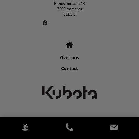
Nieuwlandlaan 13
3200 Aarschot
BELGIË
Over ons
Contact
©2026 Kubota for ELSEN TRAKTOR SA.
2020 Kubota Tractor Corporation. All rights reserved. (Alle
rechten voorbehouden.) PowerChord.